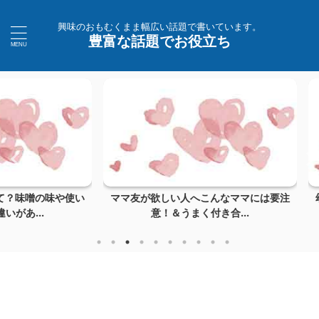
興味のおもむくまま幅広い話題で書いています。
豊富な話題でお役立ち
の味や使い
ママ友が欲しい人へこんなママには要注
幼稚園の
.
意！＆うまく付き合...