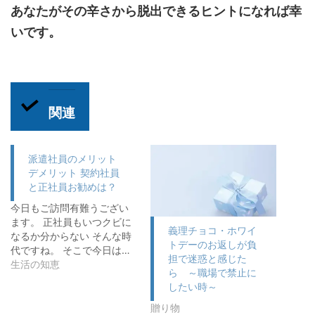
あなたがその辛さから脱出できるヒントになれば幸
いです。
関連
派遣社員のメリット
デメリット 契約社員
と正社員お勧めは？
今日もご訪問有難うござい
ます。 正社員もいつクビに
義理チョコ・ホワイ
なるか分からない そんな時
トデーのお返しが負
代ですね。 そこで今日は…
担で迷惑と感じた
生活の知恵
ら ～職場で禁止に
したい時～
贈り物