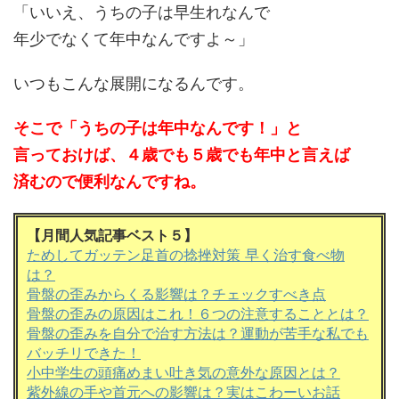
「いいえ、うちの子は早生れなんで
年少でなくて年中なんですよ～」
いつもこんな展開になるんです。
そこで「うちの子は年中なんです！」と
言っておけば、４歳でも５歳でも年中と言えば
済むので便利なんですね。
【月間人気記事ベスト５】
ためしてガッテン足首の捻挫対策 早く治す食べ物
は？
骨盤の歪みからくる影響は？チェックすべき点
骨盤の歪みの原因はこれ！６つの注意することとは？
骨盤の歪みを自分で治す方法は？運動が苦手な私でも
バッチリできた！
小中学生の頭痛めまい吐き気の意外な原因とは？
紫外線の手や首元への影響は？実はこわーいお話