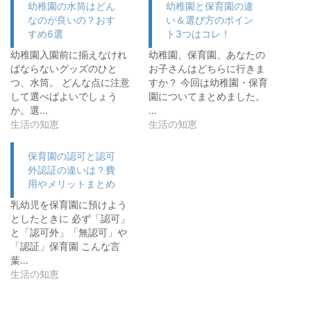
幼稚園の水筒はどん
幼稚園と保育園の違
なのが良いの？おす
い＆選び方のポイン
すめ6選
ト3つはコレ！
幼稚園入園前に揃えなけれ
幼稚園、保育園、あなたの
ばならないグッズのひと
お子さんはどちらに行きま
つ、水筒。 どんな点に注意
すか？ 今回は幼稚園・保育
して選べばよいでしょう
園についてまとめました。
か。選…
…
生活の知恵
生活の知恵
保育園の認可と認可
外認証の違いは？費
用やメリットまとめ
乳幼児を保育園に預けよう
としたときに 必ず「認可」
と「認可外」「無認可」や
「認証」保育園 こんな言
葉…
生活の知恵