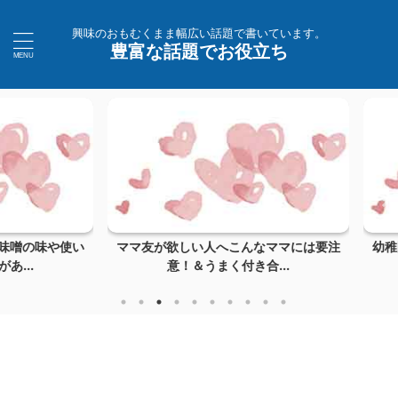
興味のおもむくまま幅広い話題で書いています。
豊富な話題でお役立ち
の味や使い
ママ友が欲しい人へこんなママには要注
幼稚園の
.
意！＆うまく付き合...