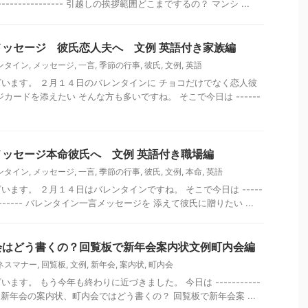
--------------------- 引越しの挨拶範囲どこまでするの？ マンシ ...
ッセージ 彼氏恋人夫へ 文例 英語付き家族編
ンタイン
,
メッセージ
,
一言
,
季節の行事
,
彼氏
,
文例
,
英語
います。 ２月１４日のバレンタインに チョコだけでなく恋人彼
カードを添えたい そんな方も多いですね。 そこで今日は ------
ッセージ本命彼氏へ 文例 英語付き職場編
ンタイン
,
メッセージ
,
一言
,
季節の行事
,
彼氏
,
文例
,
本命
,
英語
ます。 ２月１４日はバレンタインですね。 そこで今日は -----
------------- バレンタイン一言メッセージを 添えて彼氏に贈りたい ...
会はどう書くの？回覧板で新年会案内状文例町内会編
ネスマナー
,
回覧板
,
文例
,
新年会
,
案内状
,
町内会
す。 もう今年も終わりに近づきました。 今日は -----------
-------- 新年会の案内状、町内会ではどう書くの？ 回覧板で新年会案 ...