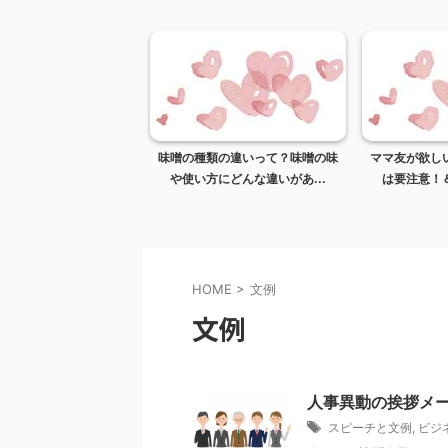
康にいい理由＆安い豆腐
味噌の種類の違いって？味噌の味
ママ友が欲し
悪い？豆腐レシピ...
や使い方にどんな違いがあ...
は要注意！＆
HOME
>
文例
文例
人事異動の挨拶メー
スピーチと文例
,
ビジ