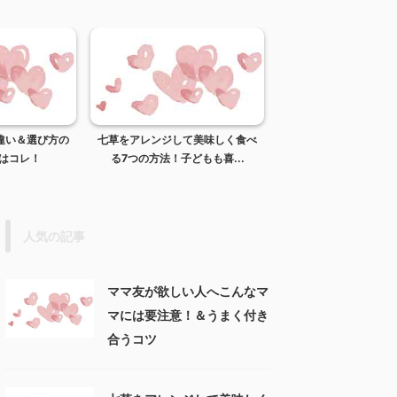
違い＆選び方の
七草をアレンジして美味しく食べ
献立の立て方 栄養バ
はコレ！
る7つの方法！子どもも喜...
れている＆簡単に考え
人気の記事
ママ友が欲しい人へこんなマ
マには要注意！＆うまく付き
合うコツ