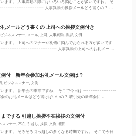
います。 人事異動の際にはいろいろ悩むことが多いですね。 そ
------------------------- 人事異動の挨拶メールどう書くの？ ...
礼メールどう書くの 上司への挨拶文例付き
ビジネスマナー
,
メール
,
上司
,
人事異動
,
挨拶
,
文例
います。 上司へのマナーや礼儀に悩んでおられる方が多いです
----------------------------- 人事異動の上司へのお礼メー ...
文例付 新年会参加お礼メール文例は？
例
,
ビジネスマナー
,
文例
。 新年会の季節ですね。 そこで今日は ------------------
----- 新年会のお礼メールはどう書けばいいの？ 取引先の新年会に ...
までする 引越し挨拶不在挨拶の文例付
ネスマナー
,
不在
,
引越し
,
挨拶
,
文例
,
範囲
います。 そろそろ引っ越しの多くなる時期ですね。 そこで今日