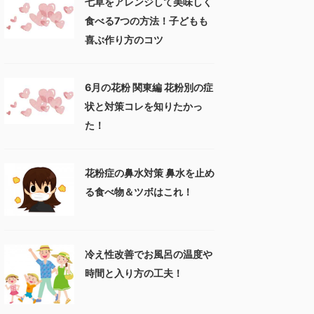
七草をアレンジして美味しく
食べる7つの方法！子どもも
喜ぶ作り方のコツ
6月の花粉 関東編 花粉別の症
状と対策コレを知りたかっ
た！
花粉症の鼻水対策 鼻水を止め
る食べ物＆ツボはこれ！
冷え性改善でお風呂の温度や
時間と入り方の工夫！