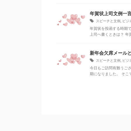
年賀状上司文例一
スピーチと文例
,
ビジ
年賀状を投函する時期ですね。 そ
上司へ書くときは？ 年
新年会欠席メール
スピーチと文例
,
ビジ
今日もご訪問有難うござ
期になりました。 そこで今日は -