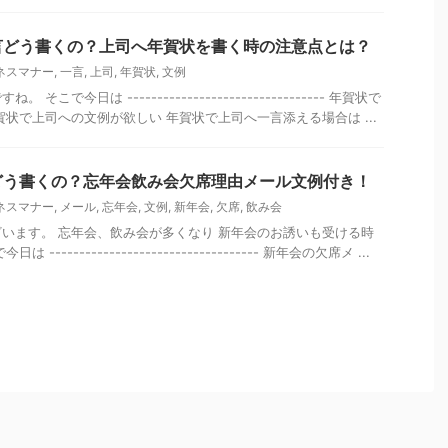
言どう書くの？上司へ年賀状を書く時の注意点とは？
ネスマナー
,
一言
,
上司
,
年賀状
,
文例
こで今日は --------------------------------- 年賀状で
賀状で上司への文例が欲しい 年賀状で上司へ一言添える場合は ...
どう書くの？忘年会飲み会欠席理由メール文例付き！
ネスマナー
,
メール
,
忘年会
,
文例
,
新年会
,
欠席
,
飲み会
います。 忘年会、飲み会が多くなり 新年会のお誘いも受ける時
---------------------------------- 新年会の欠席メ ...