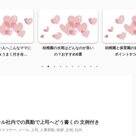
い人へこんなママに
幼稚園の水筒はどんなのが良い
幼稚園と保育園の
うまく付き合...
の？おすすめ6選
ポイント3つ
ル社内での異動で上司へどう書くの 文例付き
ネスマナー
,
メール
,
上司
,
人事異動
,
挨拶
,
文例
,
社内