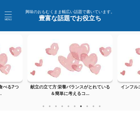
興味のおもむくまま幅広い話題で書いています。
豊富な話題でお役立ち
食べる7つ
献立の立て方 栄養バランスがとれている
インフル
.
＆簡単に考えるコ...