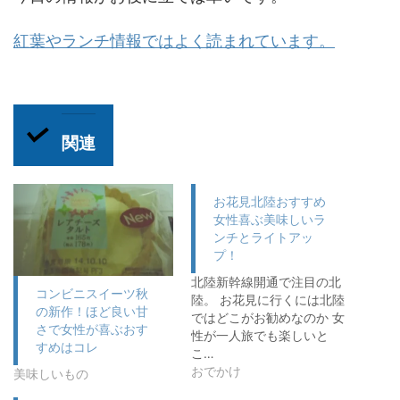
紅葉やランチ情報ではよく読まれています。
関連
お花見北陸おすすめ
女性喜ぶ美味しいラ
ンチとライトアッ
プ！
北陸新幹線開通で注目の北
コンビニスイーツ秋
陸。 お花見に行くには北陸
の新作！ほど良い甘
ではどこがお勧めなのか 女
さで女性が喜ぶおす
性が一人旅でも楽しいと
すめはコレ
こ…
おでかけ
美味しいもの