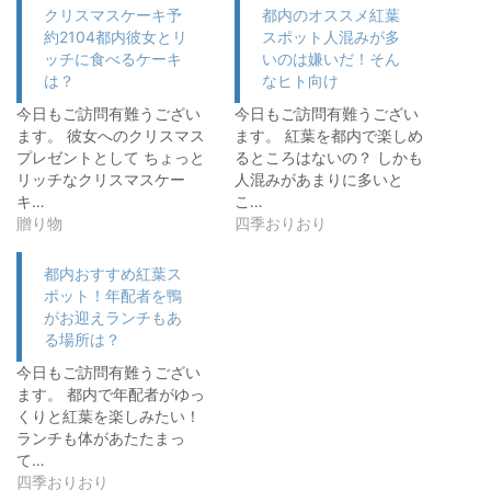
クリスマスケーキ予
都内のオススメ紅葉
約2104都内彼女とリ
スポット人混みが多
ッチに食べるケーキ
いのは嫌いだ！そん
は？
なヒト向け
今日もご訪問有難うござい
今日もご訪問有難うござい
ます。 彼女へのクリスマス
ます。 紅葉を都内で楽しめ
プレゼントとして ちょっと
るところはないの？ しかも
リッチなクリスマスケー
人混みがあまりに多いと
キ…
こ…
贈り物
四季おりおり
都内おすすめ紅葉ス
ポット！年配者を鴨
がお迎えランチもあ
る場所は？
今日もご訪問有難うござい
ます。 都内で年配者がゆっ
くりと紅葉を楽しみたい！
ランチも体があたたまっ
て…
四季おりおり