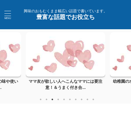
興味のおもむくまま幅広い話題で書いています。
豊富な話題でお役立ち
の味や使い
ママ友が欲しい人へこんなママには要注
幼稚園の
.
意！＆うまく付き合...