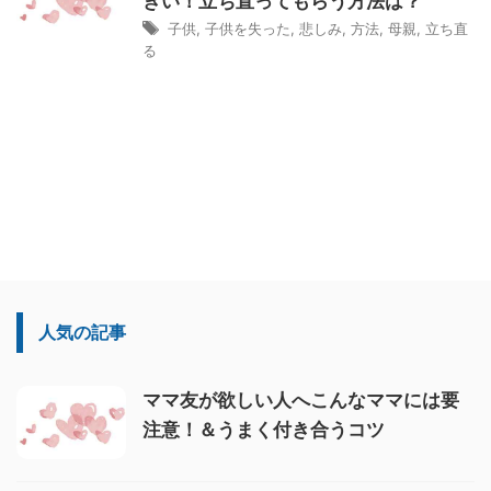
きい！立ち直ってもらう方法は？
子供
,
子供を失った
,
悲しみ
,
方法
,
母親
,
立ち直
る
人気の記事
ママ友が欲しい人へこんなママには要
注意！＆うまく付き合うコツ