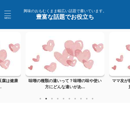
興味のおもむくまま幅広い話題で書いています。
豊富な話題でお役立ち
豆腐は健康
味噌の種類の違いって？味噌の味や使い
ママ友が
.
方にどんな違いがあ...