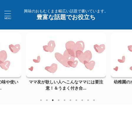
興味のおもむくまま幅広い話題で書いています。
豊富な話題でお役立ち
の味や使い
ママ友が欲しい人へこんなママには要注
幼稚園の
.
意！＆うまく付き合...