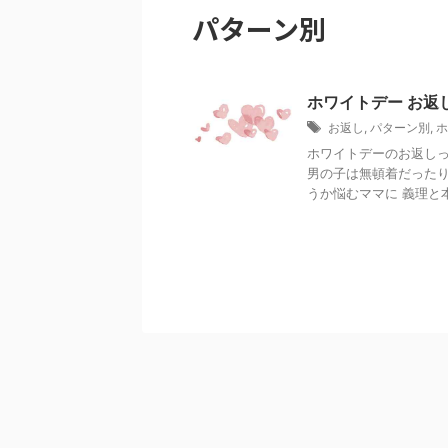
パターン別
ホワイトデー お返
お返し
,
パターン別
,
ホ
ホワイトデーのお返しっ
男の子は無頓着だったり
うか悩むママに 義理と本