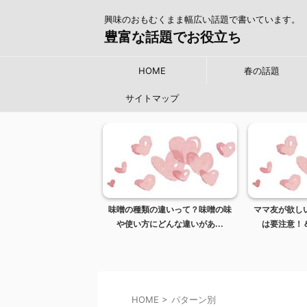
興味のおもむくまま幅広い話題で書いています。
豊富な話題でお役立ち
HOME
春の話題
サイトマップ
康にいい理由＆安い豆腐
味噌の種類の違いって？味噌の味
ママ友が欲し
悪い？豆腐レシピ...
や使い方にどんな違いがあ...
は要注意！＆
HOME
>
パターン別