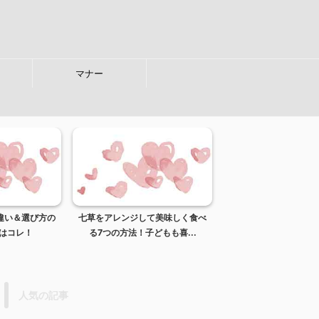
マナー
違い＆選び方の
七草をアレンジして美味しく食べ
献立の立て方 栄養バ
はコレ！
る7つの方法！子どもも喜...
れている＆簡単に考え
人気の記事